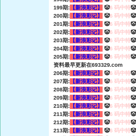
199期:
【新浪彩记】
🤡
6 码中特
🤡
200期:
【新浪彩记】
🤡
6 码中特

201期:
【新浪彩记】
🤡
6 码中特

202期:
【新浪彩记】
🤡
6 码中特

203期:
【新浪彩记】
🤡
6 码中特

204期:
【新浪彩记】
🤡
6 码中特

205期:
【新浪彩记】
🤡
6 码中特

资料最早更新在693329.com
206期:
【新浪彩记】
🤡
6 码中特

207期:
【新浪彩记】
🤡
6 码中特

208期:
【新浪彩记】
🤡
6 码中特

209期:
【新浪彩记】
🤡
6 码中特

210期:
【新浪彩记】
🤡
6 码中特

211期:
【新浪彩记】
🤡
6 码中特

212期:
【新浪彩记】
🤡
6 码中特
🤡
213期:
【新浪彩记】
🤡
6 码中特
