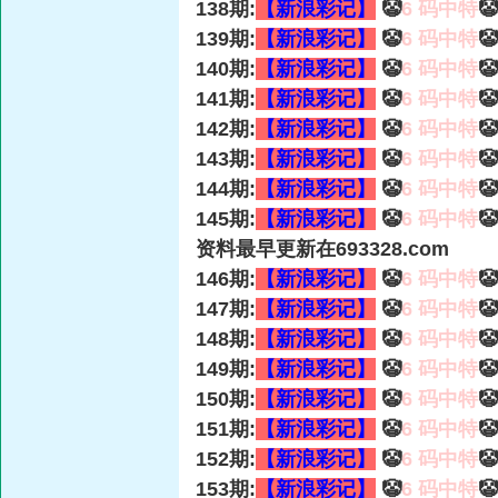
138期:
【新浪彩记】
🤡
6 码中特
🤡
139期:
【新浪彩记】
🤡
6 码中特

140期:
【新浪彩记】
🤡
6 码中特

141期:
【新浪彩记】
🤡
6 码中特

142期:
【新浪彩记】
🤡
6 码中特

143期:
【新浪彩记】
🤡
6 码中特

144期:
【新浪彩记】
🤡
6 码中特

145期:
【新浪彩记】
🤡
6 码中特

资料最早更新在693328.com
146期:
【新浪彩记】
🤡
6 码中特

147期:
【新浪彩记】
🤡
6 码中特

148期:
【新浪彩记】
🤡
6 码中特

149期:
【新浪彩记】
🤡
6 码中特

150期:
【新浪彩记】
🤡
6 码中特

151期:
【新浪彩记】
🤡
6 码中特

152期:
【新浪彩记】
🤡
6 码中特

153期:
【新浪彩记】
🤡
6 码中特
