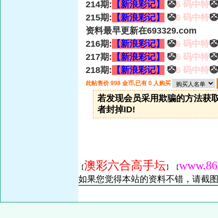
214期:
【新浪彩记】
🤡
6 码中特

215期:
【新浪彩记】
🤡
6 码中特
🤡
资料最早更新在693329.com
216期:
【新浪彩记】
🤡
6 码中特

217期:
【新浪彩记】
🤡
6 码中特

218期:
【新浪彩记】
🤡
6 码中特
🤡
此帖售价 998 金币,已有 0 人购买
若发现会员采用欺骗的方法获取财
者封掉ID!
澳彩六合高手坛
www.86
【
】 【
如果您觉得本站的资料不错，请截图